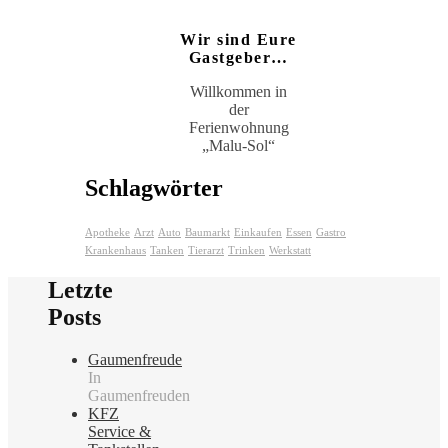
Wir sind Eure
Gastgeber…
Willkommen in
der
Ferienwohnung
„Malu-Sol“
Schlagwörter
Apotheke
Arzt
Auto
Baumarkt
Einkaufen
Essen
Gastro
Krankenhaus
Tanken
Tierarzt
Trinken
Werkstatt
Letzte
Posts
Gaumenfreude
In
Gaumenfreuden
KFZ
Service &