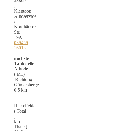
38899
,
Kientopp
Autoservice
/
Nordhäuser
Str.
19A
039459
16013
nächste
Tankstelle:
Allrode
( M1)
Richtung
Güntersberge
0.5 km
Hasselfelde
( Total
) 11
km
Thale (