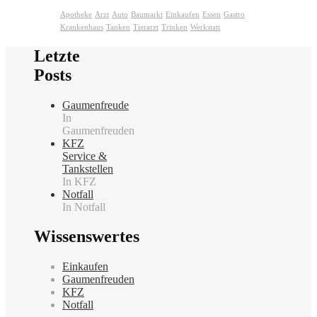
Apotheke
Arzt
Auto
Baumarkt
Einkaufen
Essen
Gastro
Krankenhaus
Tanken
Tierarzt
Trinken
Werkstatt
Letzte
Posts
Gaumenfreude
In
Gaumenfreuden
KFZ
Service &
Tankstellen
In KFZ
Notfall
In Notfall
Wissenswertes
Einkaufen
Gaumenfreuden
KFZ
Notfall