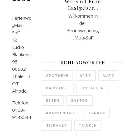
Wir sind Eure
Gastgeber…
Willkommen in
Ferienwohnung
der
„Malu-
Ferienwohnung
Sol“
„Malu-Sol“
Kai
Lucko
Blankenstraße
95
SCHLAGWÖRTER
06502
Thale /
APOTHEKE
ARZT
AUTO
OT
BAUMARKT
EINKAUFEN
Allrode
ESSEN
GASTRO
Telefon.
0160-
KRANKENHAUS
TANKEN
91385340
TIERARZT
TRINKEN