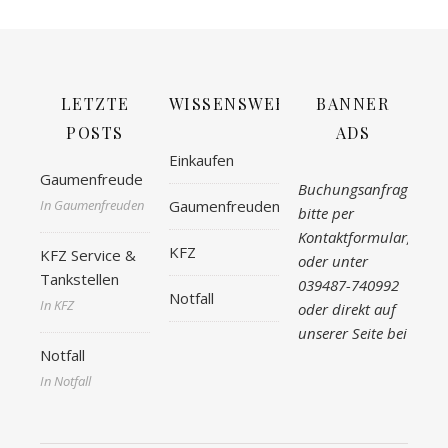
LETZTE
WISSENSWERTES
BANNER
POSTS
ADS
Einkaufen
Gaumenfreude
Buchungsanfragen
In Gaumenfreuden
Gaumenfreuden
bitte per
Kontaktformular,
KFZ
KFZ Service &
oder unter
Tankstellen
039487-740992
Notfall
In KFZ
oder direkt auf
unserer Seite bei
Notfall
In Notfall