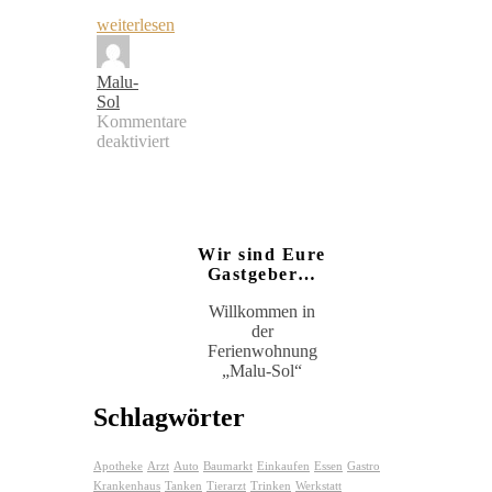
weiterlesen
Malu-
Sol
Kommentare
deaktiviert
Wir sind Eure
Gastgeber…
Willkommen in
der
Ferienwohnung
„Malu-Sol“
Schlagwörter
Apotheke
Arzt
Auto
Baumarkt
Einkaufen
Essen
Gastro
Krankenhaus
Tanken
Tierarzt
Trinken
Werkstatt