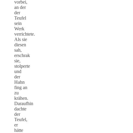
vorbei,
an der
der
Teufel
sein
Werk
verrichtete.
Als sie
diesen
sah,
erschrak
sie,
stolperte
und
der
Hahn
fing an
zu
krähen.
Daraufhin
dachte
der
Teufel,
er
hätte