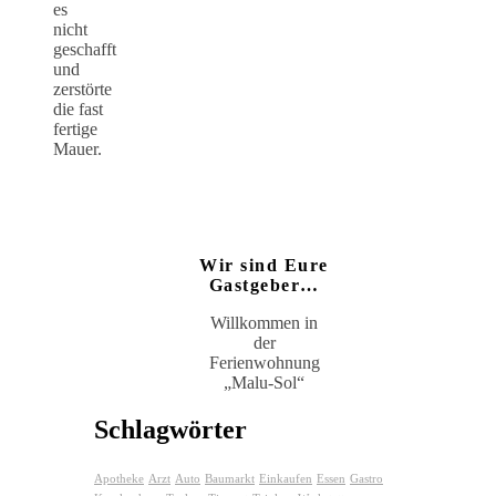
es
nicht
geschafft
und
zerstörte
die fast
fertige
Mauer.
Wir sind Eure
Gastgeber…
Willkommen in
der
Ferienwohnung
„Malu-Sol“
Schlagwörter
Apotheke
Arzt
Auto
Baumarkt
Einkaufen
Essen
Gastro