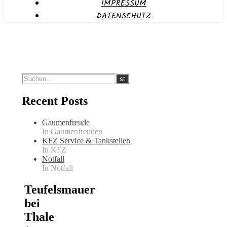
IMPRESSUM
DATENSCHUTZ
Recent Posts
Gaumenfreude
In Gaumenfreuden
KFZ Service & Tankstellen
In KFZ
Notfall
In Notfall
Teufelsmauer
bei
Thale